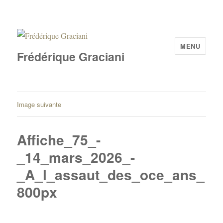
MENU
Frédérique Graciani
Image suivante
Affiche_75_-
_14_mars_2026_-
_A_l_assaut_des_oce_ans_
800px