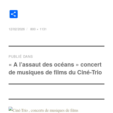
Pa
rt
ag
12/02/2026
800 × 1131
er
PUBLIÉ DANS
« A l’assaut des océans » concert
de musiques de films du Ciné-Trio