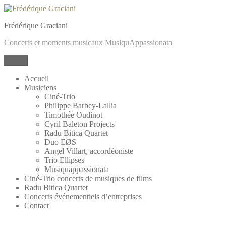
Frédérique Graciani
Concerts et moments musicaux MusiquAppassionata
Menu
Accueil
Musiciens
Ciné-Trio
Philippe Barbey-Lallia
Timothée Oudinot
Cyril Baleton Projects
Radu Bitica Quartet
Duo EØS
Angel Villart, accordéoniste
Trio Ellipses
Musiquappassionata
Ciné-Trio concerts de musiques de films
Radu Bitica Quartet
Concerts événementiels d’entreprises
Contact