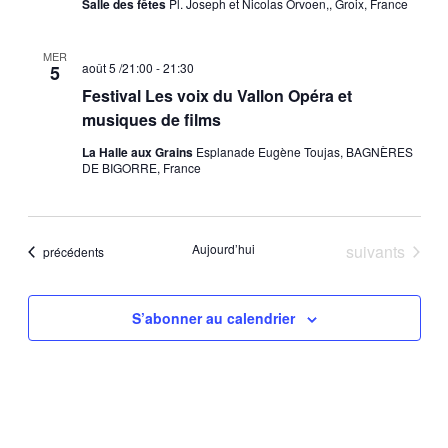
Salle des fêtes
Pl. Joseph et Nicolas Orvoen,, Groix, France
MER
août 5 /21:00
-
21:30
5
Festival Les voix du Vallon Opéra et
musiques de films
La Halle aux Grains
Esplanade Eugène Toujas, BAGNÈRES
DE BIGORRE, France
Évènements
Aujourd’hui
suivants
Évènements
précédents
S’abonner au calendrier