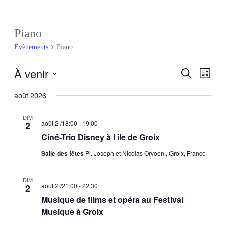
Piano
Évènements
Piano
À venir
Recherch
Navig
Recherche
Liste
de
et
Sélectionnez
vues
une
août 2026
navigatio
Évèn
date.
de
DIM
août 2 /18:00
-
19:00
2
vues
Ciné-Trio Disney à l île de Groix
Évèneme
Salle des fêtes
Pl. Joseph et Nicolas Orvoen,, Groix, France
DIM
août 2 /21:00
-
22:30
2
Musique de films et opéra au Festival
Musique à Groix