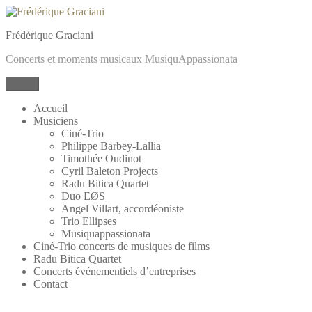
Frédérique Graciani
Concerts et moments musicaux MusiquAppassionata
Menu
Accueil
Musiciens
Ciné-Trio
Philippe Barbey-Lallia
Timothée Oudinot
Cyril Baleton Projects
Radu Bitica Quartet
Duo EØS
Angel Villart, accordéoniste
Trio Ellipses
Musiquappassionata
Ciné-Trio concerts de musiques de films
Radu Bitica Quartet
Concerts événementiels d’entreprises
Contact