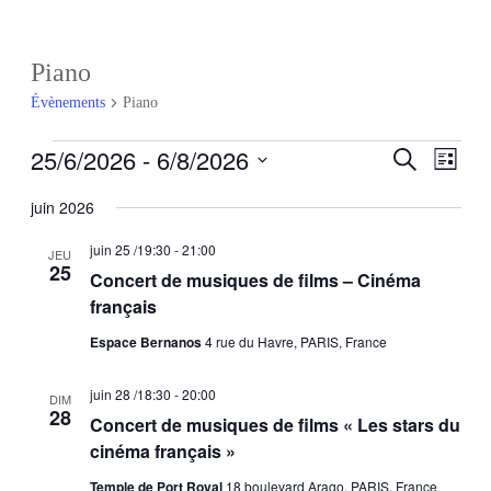
Piano
Évènements
Piano
25/6/2026
 - 
6/8/2026
Recherch
Navig
Recherche
Liste
de
et
Sélectionnez
vues
une
juin 2026
navigatio
Évèn
date.
de
juin 25 /19:30
-
21:00
JEU
25
vues
Concert de musiques de films – Cinéma
Évèneme
français
Espace Bernanos
4 rue du Havre, PARIS, France
juin 28 /18:30
-
20:00
DIM
28
Concert de musiques de films « Les stars du
cinéma français »
Temple de Port Royal
18 boulevard Arago, PARIS, France