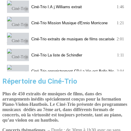
Ciné-Trio I.A j.Williams extrait
1:46
Ciné-Trio Mission Musique d'Ennio Morricone
1:21
Ciné-Trio extraits de musiques de films oscarisées
2:01
Ciné-Trio La liste de Schindler
1:11
Ciné-Trio enregistrement CD La Vie est Belle Nicola Pivani
3:04
Répertoire du Ciné-Trio
Plus de 450 extraits de musiques de films, dans des
arrangements inédits spécialement conçus pour la formation
Piano-Violon-Hautbois. Le Ciné-Trio présente des programmes
musicaux dédiés au 7ème art, dans différents formats de
concerts, où la virtuosité est toujours présente, tant au piano,
qu’au violon ou au hautbois.
Concerts thématiques
– Durée : de 30mn à 1h30 avec ou sans