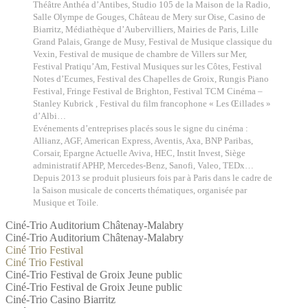
Théâtre Anthéa d’Antibes, Studio 105 de la Maison de la Radio,
Salle Olympe de Gouges, Château de Mery sur Oise, Casino de
Biarritz, Médiathèque d’Aubervilliers, Mairies de Paris, Lille
Grand Palais, Grange de Musy,
Festival de Musique classique du
Vexin,
Festival de musique de chambre de Villers sur Mer,
Festival Pratiqu’Am, Festival Musiques sur les Côtes, Festival
Notes d’Ecumes, Festival des Chapelles de Groix, Rungis Piano
Festival, Fringe Festival de Brighton, Festival TCM Cinéma –
Stanley Kubrick , Festival du film francophone « Les Œillades »
d’Albi…
Evénements d’entreprises placés sous le signe du cinéma :
Allianz, AGF, American Express, Aventis, Axa, BNP Paribas,
Corsair, Epargne Actuelle Aviva, HEC, Instit Invest, Siège
administratif APHP, Mercedes-Benz, Sanofi, Valeo, TEDx…
Depuis 2013 se produit plusieurs fois par à Paris dans le cadre de
la Saison musicale de concerts thématiques, organisée par
Musique et Toile.
Ciné-Trio Auditorium Châtenay-Malabry
Ciné-Trio Auditorium Châtenay-Malabry
Ciné Trio Festival
Ciné Trio Festival
Ciné-Trio Festival de Groix Jeune public
Ciné-Trio Festival de Groix Jeune public
Ciné-Trio Casino Biarritz