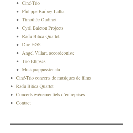
Ciné-Trio
g
Philippe Barbey-Lallia
e
Timothée Oudinot
r
Cyril Baleton Projects
Radu Bitica Quartet
Duo EØS
Angel Villart, accordéoniste
Trio Ellipses
Musiquappassionata
Ciné-Trio concerts de musiques de films
Radu Bitica Quartet
Concerts événementiels d’entreprises
Contact