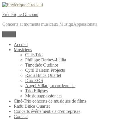
Aller
au
Frédérique Graciani
contenu
Concerts et moments musicaux MusiquAppassionata
Menu
Accueil
Musiciens
Ciné-Trio
Philippe Barbey-Lallia
Timothée Oudinot
Cyril Baleton Projects
Radu Bitica Quartet
Duo EØS
Angel Villart, accordéoniste
Trio Ellipses
Musiquappassionata
Ciné-Trio concerts de musiques de films
Radu Bitica Quartet
Concerts événementiels d’entreprises
Contact