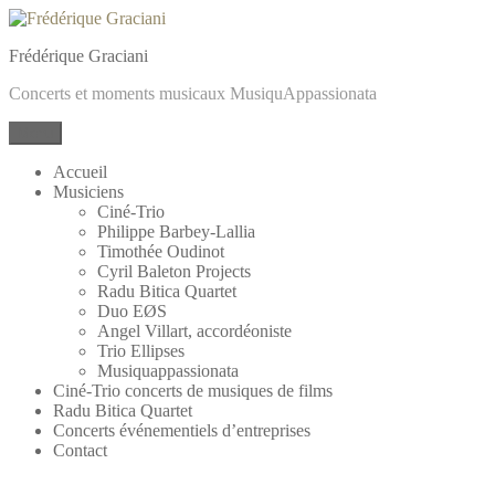
Frédérique Graciani
Concerts et moments musicaux MusiquAppassionata
Menu
Accueil
Musiciens
Ciné-Trio
Philippe Barbey-Lallia
Timothée Oudinot
Cyril Baleton Projects
Radu Bitica Quartet
Duo EØS
Angel Villart, accordéoniste
Trio Ellipses
Musiquappassionata
Ciné-Trio concerts de musiques de films
Radu Bitica Quartet
Concerts événementiels d’entreprises
Contact