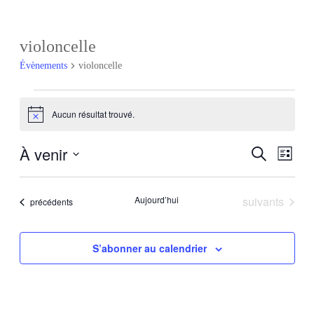
violoncelle
Évènements
violoncelle
Évènements
Aucun résultat trouvé.
Notice
À venir
Recherch
Navig
Recherche
Liste
de
et
Sélectionnez
vues
une
navigatio
Évèn
date.
Évènements
Aujourd’hui
suivants
Évènements
précédents
de
vues
Évèneme
S’abonner au calendrier