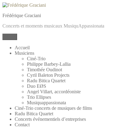
Aller
au
Frédérique Graciani
contenu
Concerts et moments musicaux MusiquAppassionata
Menu
Accueil
Musiciens
Ciné-Trio
Philippe Barbey-Lallia
Timothée Oudinot
Cyril Baleton Projects
Radu Bitica Quartet
Duo EØS
Angel Villart, accordéoniste
Trio Ellipses
Musiquappassionata
Ciné-Trio concerts de musiques de films
Radu Bitica Quartet
Concerts événementiels d’entreprises
Contact