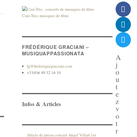
Ciné-Trio, musiques de films
FRÉDÉRIQUE GRACIANI –
MUSIQUAPPASSIONATA
A
j
fg@frederiquegraciani.com
o
+33(0)6 49 32 16 10
u
t
e
z
Infos & Articles
v
o
t
r
Article de presse concert Angel Villart 1er