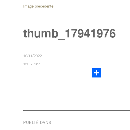
Image précédente
thumb_17941976
10/11/2022
150 × 127
P
a
r
t
a
PUBLIÉ DANS
g