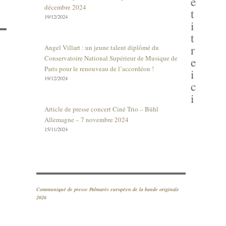
e
décembre 2024
t
19/12/2024
i
t
r
Angel Villart : un jeune talent diplômé du
Conservatoire National Supérieur de Musique de
e
Paris pour le renouveau de l’accordéon !
i
19/12/2024
c
i
Article de presse concert Ciné Trio – Bühl
Allemagne – 7 novembre 2024
15/11/2024
Communiqué de presse Palmarès européen de la bande originale
2026