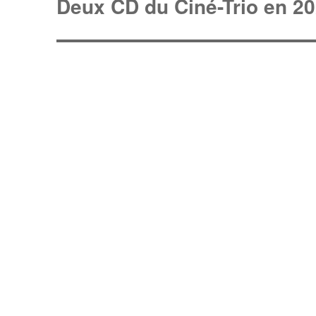
Deux CD du Ciné-Trio en 2
e
r