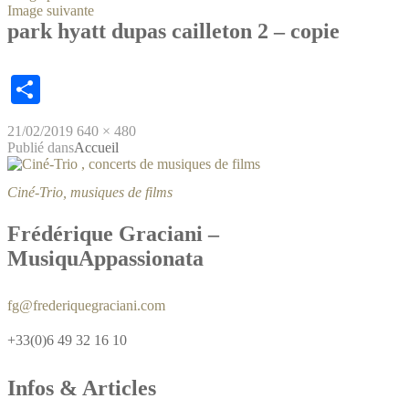
Image suivante
park hyatt dupas cailleton 2 – copie
Partager
Publié
Taille
21/02/2019
640 × 480
le
Navigation
réelle
Publié dans
Accueil
de
Ciné-Trio, musiques de films
l’article
Frédérique Graciani –
MusiquAppassionata
fg@frederiquegraciani.com
+33(0)6 49 32 16 10
Infos & Articles