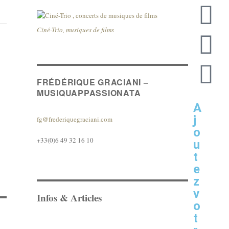
Ciné-Trio, musiques de films
FRÉDÉRIQUE GRACIANI –
MUSIQUAPPASSIONATA
A
j
fg@frederiquegraciani.com
o
+33(0)6 49 32 16 10
u
t
e
z
v
Infos & Articles
o
t