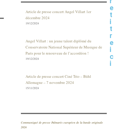
r
e
Article de presse concert Angel Villart 1er
t
décembre 2024
i
19/12/2024
t
r
Angel Villart : un jeune talent diplômé du
e
Conservatoire National Supérieur de Musique de
i
Paris pour le renouveau de l’accordéon !
c
19/12/2024
i
Article de presse concert Ciné Trio – Bühl
Allemagne – 7 novembre 2024
15/11/2024
Communiqué de presse Palmarès européen de la bande originale
2026