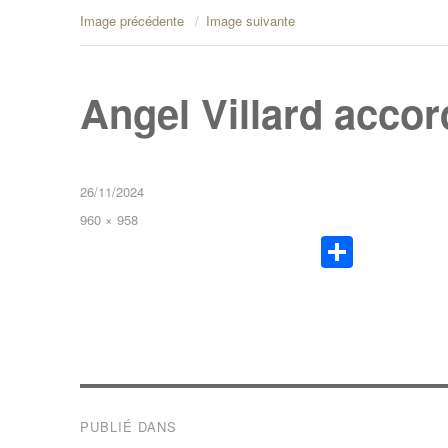
Image précédente
Image suivante
Angel Villard accor
26/11/2024
960 × 958
Pa
rt
ag
er
PUBLIÉ DANS