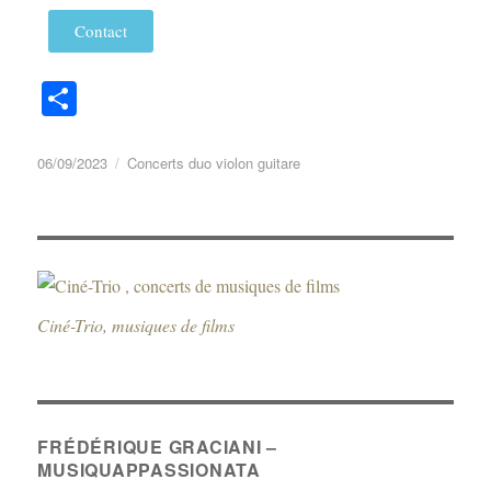
Contact
Pa
rt
ag
06/09/2023
Concerts duo violon guitare
er
Ciné-Trio, musiques de films
FRÉDÉRIQUE GRACIANI –
MUSIQUAPPASSIONATA