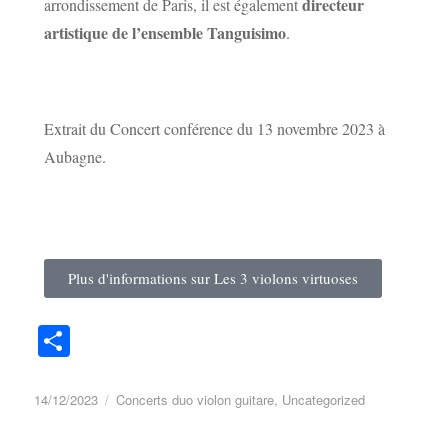
directeur
arrondissement de Paris, il est également
artistique de l’ensemble Tanguisimo
.
Extrait du Concert conférence du 13 novembre 2023 à
Aubagne.
Plus d'informations sur Les 3 violons virtuoses
Pa
rt
ag
14/12/2023
Concerts duo violon guitare
,
Uncategorized
er