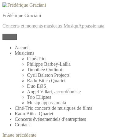
Frédérique Graciani
Concerts et moments musicaux MusiquAppassionata
Menu
Accueil
Musiciens
Ciné-Trio
Philippe Barbey-Lallia
Timothée Oudinot
Cyril Baleton Projects
Radu Bitica Quartet
Duo EØS
Angel Villart, accordéoniste
Trio Ellipses
Musiquappassionata
Ciné-Trio concerts de musiques de films
Radu Bitica Quartet
Concerts événementiels d’entreprises
Contact
Image précédente