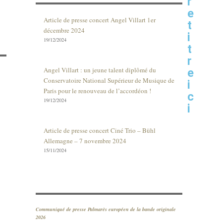
r
e
Article de presse concert Angel Villart 1er
t
décembre 2024
i
19/12/2024
t
r
Angel Villart : un jeune talent diplômé du
e
Conservatoire National Supérieur de Musique de
i
Paris pour le renouveau de l’accordéon !
c
19/12/2024
i
Article de presse concert Ciné Trio – Bühl
Allemagne – 7 novembre 2024
15/11/2024
Communiqué de presse Palmarès européen de la bande originale
2026