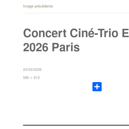
Image précédente
Concert Ciné-Trio E
2026 Paris
24/03/2026
585 × 612
Pa
rt
ag
er