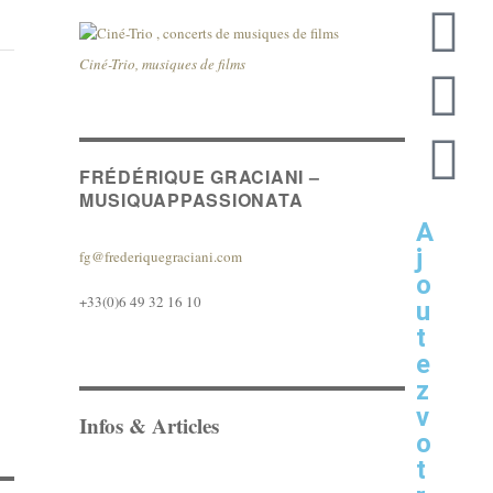
Ciné-Trio, musiques de films
FRÉDÉRIQUE GRACIANI –
MUSIQUAPPASSIONATA
A
j
fg@frederiquegraciani.com
o
+33(0)6 49 32 16 10
u
t
e
z
v
Infos & Articles
o
t