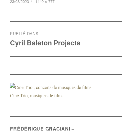
23/03/2023
1440 × 777
a
r
t
a
PUBLIÉ DANS
Cyril Baleton Projects
g
e
r
Ciné-Trio, musiques de films
FRÉDÉRIQUE GRACIANI –