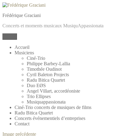
Frédérique Graciani
Concerts et moments musicaux MusiquAppassionata
Menu
Accueil
Musiciens
Ciné-Trio
Philippe Barbey-Lallia
Timothée Oudinot
Cyril Baleton Projects
Radu Bitica Quartet
Duo EØS
Angel Villart, accordéoniste
Trio Ellipses
Musiquappassionata
Ciné-Trio concerts de musiques de films
Radu Bitica Quartet
Concerts événementiels d’entreprises
Contact
Image précédente