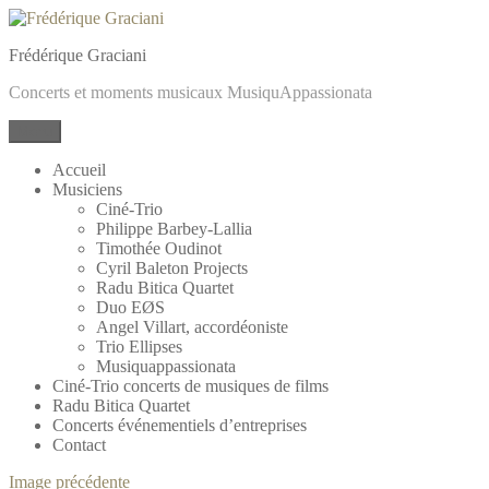
Frédérique Graciani
Concerts et moments musicaux MusiquAppassionata
Menu
Accueil
Musiciens
Ciné-Trio
Philippe Barbey-Lallia
Timothée Oudinot
Cyril Baleton Projects
Radu Bitica Quartet
Duo EØS
Angel Villart, accordéoniste
Trio Ellipses
Musiquappassionata
Ciné-Trio concerts de musiques de films
Radu Bitica Quartet
Concerts événementiels d’entreprises
Contact
Image précédente