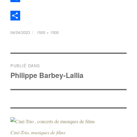
P
a
P
r
Publié
Taille
04/04/2023
1500 × 1500
a
t
le
réelle
r
a
t
g
Navigation
a
PUBLIÉ DANS
e
de
Philippe Barbey-Lallia
g
r
l’article
e
r
Ciné-Trio, musiques de films