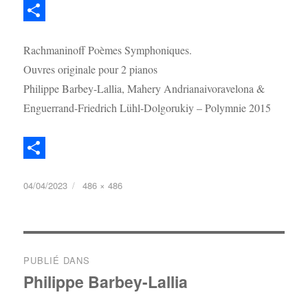
P
Rachmaninoff Poèmes Symphoniques.
a
Ouvres originale pour 2 pianos
r
Philippe Barbey-Lallia, Mahery Andrianaivoravelona &
t
Enguerrand-Friedrich Lühl-Dolgorukiy – Polymnie 2015
a
g
e
P
04/04/2023
486 × 486
r
a
r
t
a
PUBLIÉ DANS
Philippe Barbey-Lallia
g
e