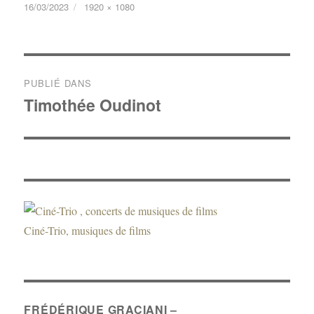
ag
16/03/2023
1920 × 1080
er
PUBLIÉ DANS
Timothée Oudinot
Ciné-Trio, musiques de films
FRÉDÉRIQUE GRACIANI –