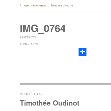
Image précédente
Image suivante
IMG_0764
Publié
22/03/2023
le
Taille
2560 × 1876
réelle
P
a
r
t
Navigation
a
PUBLIÉ DANS
de
g
Timothée Oudinot
e
l’article