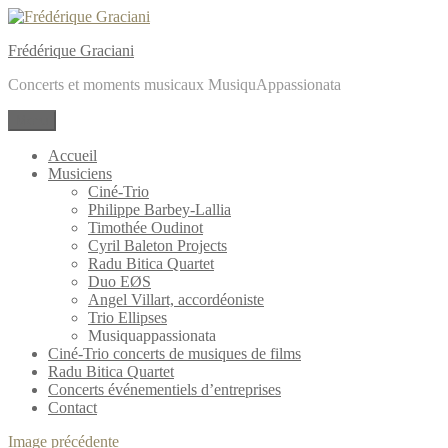
Aller
au
Frédérique Graciani
contenu
Concerts et moments musicaux MusiquAppassionata
Menu
Accueil
Musiciens
Ciné-Trio
Philippe Barbey-Lallia
Timothée Oudinot
Cyril Baleton Projects
Radu Bitica Quartet
Duo EØS
Angel Villart, accordéoniste
Trio Ellipses
Musiquappassionata
Ciné-Trio concerts de musiques de films
Radu Bitica Quartet
Concerts événementiels d’entreprises
Contact
Image précédente