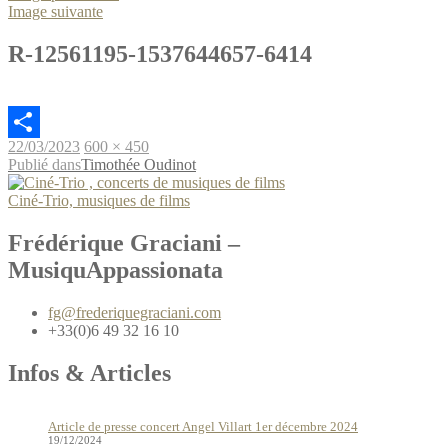
Image suivante
R-12561195-1537644657-6414
Publié
Taille
22/03/2023
600 × 450
Partager
le
Navigation
réelle
Publié dans
Timothée Oudinot
de
Ciné-Trio, musiques de films
l’article
Frédérique Graciani –
MusiquAppassionata
fg@frederiquegraciani.com
+33(0)6 49 32 16 10
Infos & Articles
Article de presse concert Angel Villart 1er décembre 2024
19/12/2024