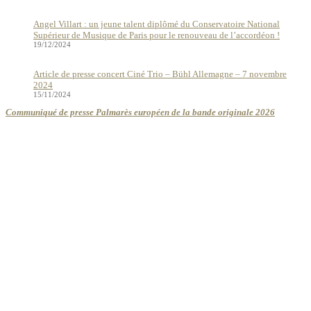
Angel Villart : un jeune talent diplômé du Conservatoire National
Supérieur de Musique de Paris pour le renouveau de l’accordéon !
19/12/2024
Article de presse concert Ciné Trio – Bühl Allemagne – 7 novembre
2024
15/11/2024
Communiqué de presse Palmarès européen de la bande originale 2026