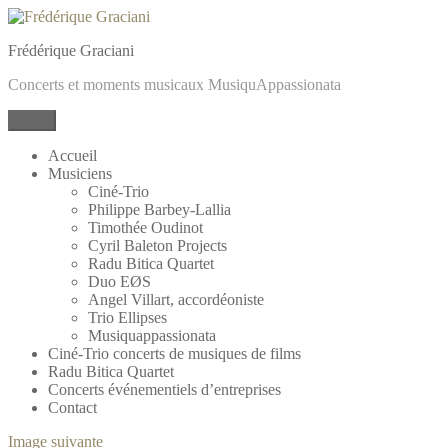
Frédérique Graciani
Concerts et moments musicaux MusiquAppassionata
Menu
Accueil
Musiciens
Ciné-Trio
Philippe Barbey-Lallia
Timothée Oudinot
Cyril Baleton Projects
Radu Bitica Quartet
Duo EØS
Angel Villart, accordéoniste
Trio Ellipses
Musiquappassionata
Ciné-Trio concerts de musiques de films
Radu Bitica Quartet
Concerts événementiels d’entreprises
Contact
Image suivante