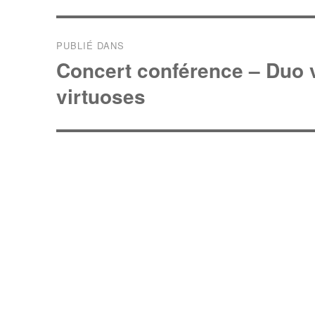
t
Navigation
a
PUBLIÉ DANS
de
g
Concert conférence – Duo v
e
l’article
virtuoses
r