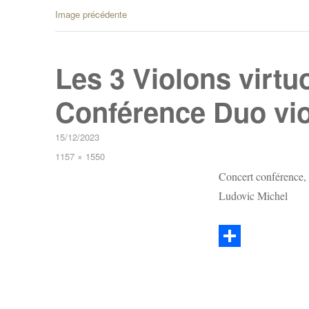
Image précédente
Les 3 Violons virt
Conférence Duo vio
Publié
15/12/2023
le
Taille
1157 × 1550
réelle
Concert conférence, 
Ludovic Michel
P
a
r