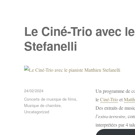
a
r
t
Le Ciné-Trio avec l
a
Stefanelli
g
e
r
Publié
24/02/2024
Un programme de co
le
Catégories
Concerts de musique de films
,
le
Ciné-Trio
et
Matth
Musique de chambre
,
Des extraits de mus
Uncategorized
l’extra-terrestre
, co
interprétées par 4 t