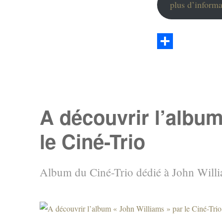
plus d’informa
P
a
r
t
A découvrir l’album
a
le Ciné-Trio
g
e
r
Album du Ciné-Trio dédié à John Will