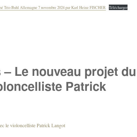
Ciné Trio Buhl Allemagne 7 novembre 2024 par Karl Heinz FISCHER
Télécharger
 – Le nouveau projet du
oloncelliste Patrick