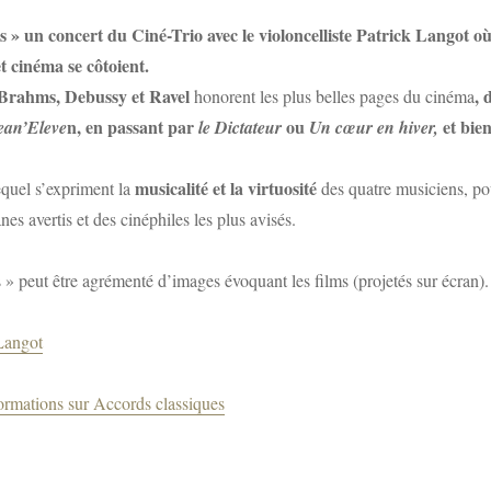
s » un concert du Ciné-Trio avec le violoncelliste Patrick Langot
o
t cinéma se côtoient.
 Brahms, Debussy et Ravel
, 
honorent les plus belles pages du cinéma
n, en passant par
ou
et bie
ean’Eleve
le Dictateur
Un cœur en hiver,
musicalité et la virtuosité
equel s’expriment la
des quatre musiciens, po
nes avertis et des cinéphiles les plus avisés.
 » peut être agrémenté d’images évoquant les films (projetés sur écran).
Langot
ormations sur Accords classiques