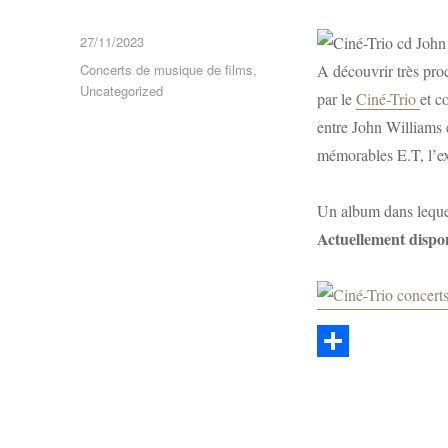
Publié
27/11/2023
le
Catégories
Concerts de musique de films
,
A découvrir très pro
Uncategorized
par le
Ciné-Trio
et c
entre John Williams e
mémorables E.T, l’ex
Un album dans lequel
Actuellement dispo
P
a
r