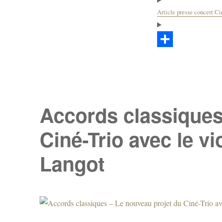
Article presse concert 
P
a
r
t
Accords classiques
a
Ciné-Trio avec le vi
g
e
Langot
r