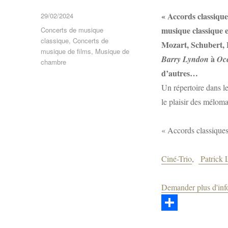
Publié
« Accords classique
29/02/2024
le
Catégories
musique classique e
Concerts de musique
classique
,
Concerts de
Mozart, Schubert,
musique de films
,
Musique de
à
Barry Lyndon
Oc
chambre
d’autres…
Un répertoire dans l
le plaisir des méloma
« Accords classiques
Ciné-Trio
,
Patrick 
Demander plus d'inf
P