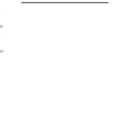
ù
de
n
ur