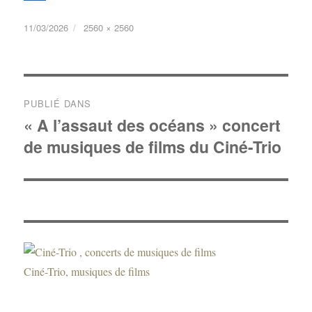
P
11/03/2026
2560 × 2560
a
r
t
a
PUBLIÉ DANS
« A l’assaut des océans » concert
g
de musiques de films du Ciné-Trio
e
r
Ciné-Trio, musiques de films