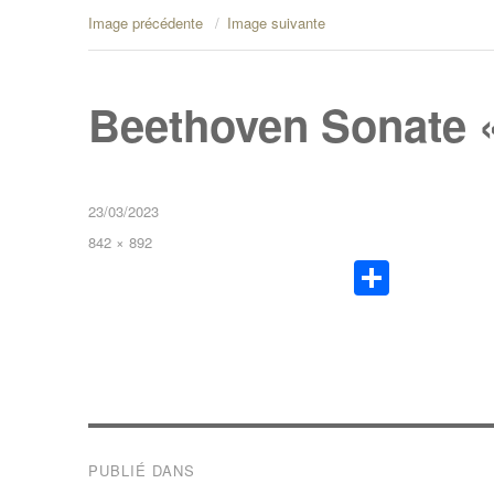
Image précédente
Image suivante
Beethoven Sonate «
23/03/2023
842 × 892
Pa
rt
ag
er
PUBLIÉ DANS