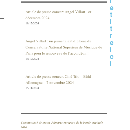
r
e
Article de presse concert Angel Villart 1er
t
décembre 2024
i
19/12/2024
t
r
Angel Villart : un jeune talent diplômé du
e
Conservatoire National Supérieur de Musique de
i
Paris pour le renouveau de l’accordéon !
c
19/12/2024
i
Article de presse concert Ciné Trio – Bühl
Allemagne – 7 novembre 2024
15/11/2024
Communiqué de presse Palmarès européen de la bande originale
2026