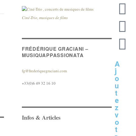
Ciné-Trio, musiques de films
FRÉDÉRIQUE GRACIANI –
MUSIQUAPPASSIONATA
A
j
fg@frederiquegraciani.com
o
+33(0)6 49 32 16 10
u
t
e
z
v
Infos & Articles
o
t