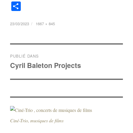
Pa
rt
ag
23/03/2023
1667 × 845
er
PUBLIÉ DANS
Cyril Baleton Projects
Ciné-Trio, musiques de films